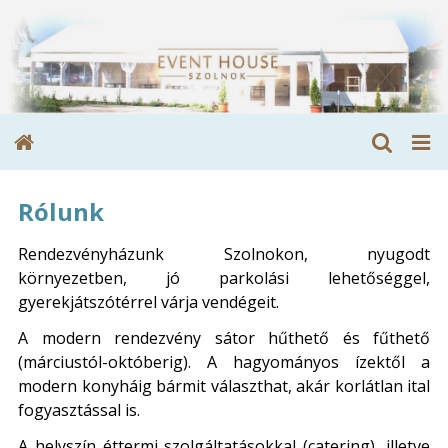
Rólunk
Rendezvényházunk Szolnokon, nyugodt
környezetben, jó parkolási lehetőséggel,
gyerekjátszótérrel várja vendégeit.
A modern rendezvény sátor hűthető és fűthető
(márciustól-októberig). A hagyományos ízektől a
modern konyháig bármit választhat, akár korlátlan ital
fogyasztással is.
A helyszín éttermi szolgáltatásokkal (catering), illetve