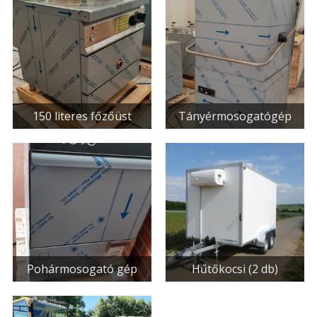
150 literes főzőüst
Tányérmosogatógép
Pohármosogató gép
Hűtőkocsi (2 db)