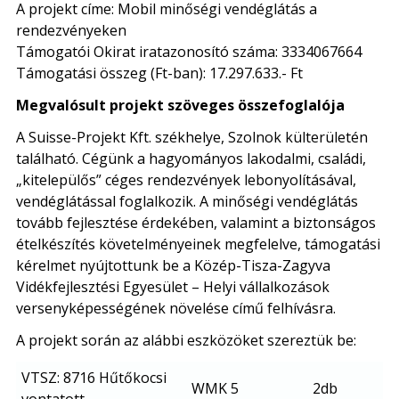
A projekt címe: Mobil minőségi vendéglátás a
rendezvényeken
Támogatói Okirat iratazonosító száma: 3334067664
Támogatási összeg (Ft-ban): 17.297.633.- Ft
Megvalósult projekt szöveges összefoglalója
A Suisse-Projekt Kft. székhelye, Szolnok külterületén
található. Cégünk a hagyományos lakodalmi, családi,
„kitelepülős” céges rendezvények lebonyolításával,
vendéglátással foglalkozik. A minőségi vendéglátás
tovább fejlesztése érdekében, valamint a biztonságos
ételkészítés követelményeinek megfelelve, támogatási
kérelmet nyújtottunk be a Közép-Tisza-Zagyva
Vidékfejlesztési Egyesület – Helyi vállalkozások
versenyképességének növelése című felhívásra.
A projekt során az alábbi eszközöket szereztük be:
VTSZ: 8716 Hűtőkocsi
WMK 5
2db
vontatott