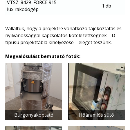
VTSZ: 8429 FORCE 915
1 db
lux rakodógép
Vállaltuk, hogy a projektre vonatkozó tájékoztatás és
nyilvánossággal kapcsolatos kötelezettségnek – D
típusú projekttábla kihelyezése – eleget teszünk.
Megvalósulást bemutató fotók:
Burgonyakoptató
Hőáramlós sütő