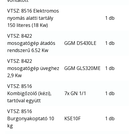
VTSZ: 8516 Elektromos
nyomás alatti tartály
1 db
150 literes (18 Kw)
VTSZ: 8422
mosogatógép átadós
GGM DS430LE
1 db
rendszerű 6.52 Kw
VTSZ: 8422
mosogatógép üveghez
GGM GLS320ME
1 db
2,9 Kw
VTSZ: 8516
Kombigőzölő (kézi),
7x GN 1/1
1 db
tartóval együtt
VTSZ: 8516
Burgonyakoptató 10
KSE10F
1 db
kg